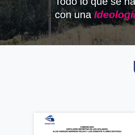
Todo lo que se h
con una
Ideologí