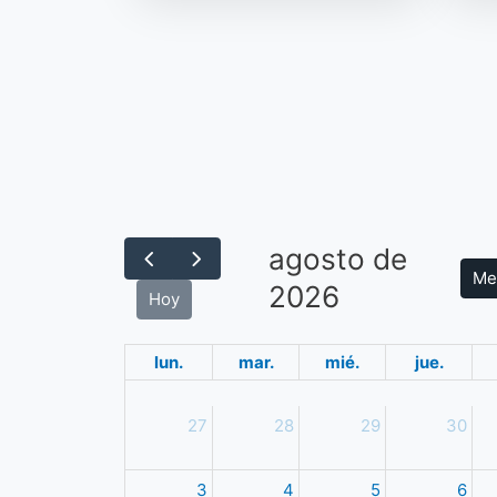
agosto de
Me
2026
Hoy
lun.
mar.
mié.
jue.
27
28
29
30
3
4
5
6