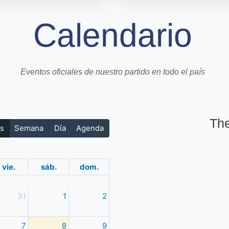
Calendario
Eventos oficiales de nuestro partido en todo el país
The
s
Semana
Día
Agenda
vie.
sáb.
dom.
31
1
2
7
8
9