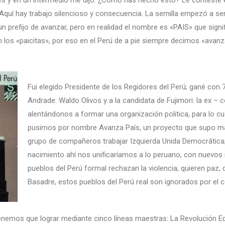
tes y en un intermedio me dijo: ¿Cómo has hecho esto? Le contesté 
 Aquí hay trabajo silencioso y consecuencia. La semilla empezó a se
n prefijo de avanzar, pero en realidad el nombre es «PAIS» que signif
os «paicitas», por eso en el Perú de a pie siempre decimos «avanz
Fui elegido Presidente de los Regidores del Perú; gané con
Andrade: Waldo Olivos y a la candidata de Fujimori: la ex –
alentándonos a formar una organización politica, para lo c
pusimos por nombre Avanza País, un proyecto que supo man
grupo de compañeros trabajar Izquierda Unida Democrática; 
nacimiento ahí nos unificaríamos a lo peruano, con nuevos
pueblos del Perú formal rechazan la violencia, quieren paz, 
Basadre, estos pueblos del Perú real son ignorados por el ce
tenemos que lograr mediante cinco líneas maestras: La Revolución Edu