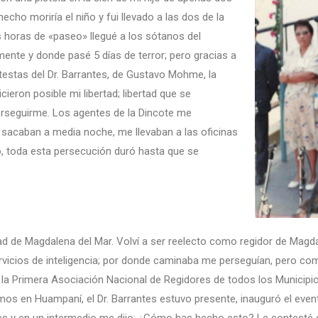
cho moriría el niño y fui llevado a las dos de la
horas de «paseo» llegué a los sótanos del
mente y donde pasé 5 días de terror; pero gracias a
estas del Dr. Barrantes, de Gustavo Mohme, la
cieron posible mi libertad; libertad que se
perseguirme. Los agentes de la Dincote me
acaban a media noche, me llevaban a las oficinas
, toda esta persecución duró hasta que se
dad de Magdalena del Mar. Volví a ser reelecto como regidor de Magda
servicios de inteligencia; por donde caminaba me perseguían, pero c
é la Primera Asociación Nacional de Regidores de todos los Municipi
zamos en Huampaní, el Dr. Barrantes estuvo presente, inauguró el even