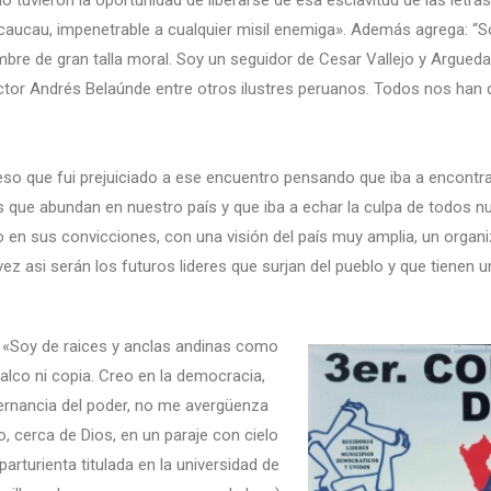
uvieron la oportunidad de liberarse de esa esclavitud de las letr
aucau, impenetrable a cualquier misil enemiga». Además agrega: “S
ombre de gran talla moral. Soy un seguidor de Cesar Vallejo y Argued
ictor Andrés Belaúnde entre otros ilustres peruanos. Todos nos han 
o que fui prejuiciado a ese encuentro pensando que iba a encontrar a
s que abundan en nuestro país y que iba a echar la culpa de todos n
o en sus convicciones, con una visión del país muy amplia, un organ
z asi serán los futuros lideres que surjan del pueblo y que tienen u
 «Soy de raices y anclas andinas como
calco ni copia. Creo en la democracia,
lternancia del poder, no me avergüenza
to, cerca de Dios, en un paraje con cielo
arturienta titulada en la universidad de