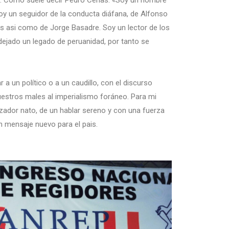
as. Como suele decir Pedro Cenas: «Soy un hombre
oy un seguidor de la conducta diáfana, de Alfonso
as asi como de Jorge Basadre. Soy un lector de los
dejado un legado de peruanidad, por tanto se
 un político o a un caudillo, con el discurso
uestros males al imperialismo foráneo. Para mi
izador nato, de un hablar sereno y con una fuerza
n mensaje nuevo para el pais.