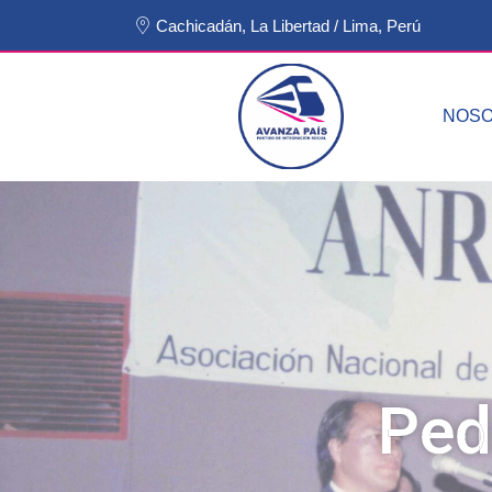
Cachicadán, La Libertad / Lima, Perú
NOS
Ped