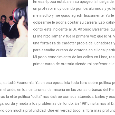
En esa época estaba en su apogeo la huelga de l
un profesor muy querido por los alumnos y yo le ll
me insultó y me quiso agredir fisicamente. Yo le
golpearme le podría costar su carrera. Eso calmo
contó este incidente al Dr. Alfonso Barrantes, 
El me hizo llamar y fue la primera vez que lo vi
una fortaleza de carácter propia de luchadores y
para estudiar cursos de oratoria en el local part
Mi poco conocimiento de las calles en Lima, resu
primer curso de oratoria siendo mi profesor el e
lao, estudié Economía. Ya en esa época leía todo libro sobre polític
n el ande, en los cinturones de miseria en las zonas urbanas del Per
la elite política “culta” nos distrae con sus atuendos, bailes y esca
a, sorda y muda a los problemas de fondo. En 1981, invitamos al Dr.
pero con mucha profundidad. Que en verdad toco la fibra más profund