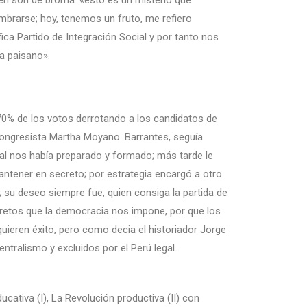
en son de broma: «esto es un misterio que
mbrarse; hoy, tenemos un fruto, me refiero
ica Partido de Integración Social y por tanto nos
a paisano».
 70% de los votos derrotando a los candidatos de
 congresista Martha Moyano. Barrantes, seguía
ual nos había preparado y formado; más tarde le
tener en secreto; por estrategia encargó a otro
su deseo siempre fue, quien consiga la partida de
 retos que la democracia nos impone, por que los
quieren éxito, pero como decia el historiador Jorge
ntralismo y excluidos por el Perú legal.
cativa (I), La Revolución productiva (II) con