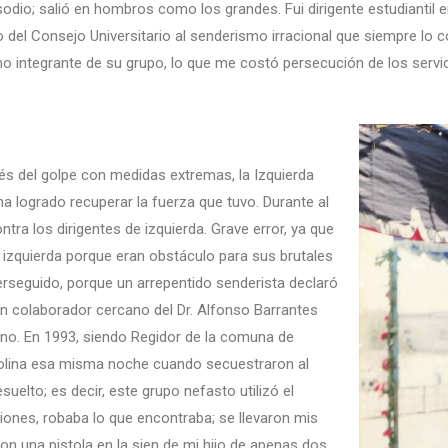
odio; salió en hombros como los grandes. Fui dirigente estudiantil 
 del Consejo Universitario al senderismo irracional que siempre lo 
 integrante de su grupo, lo que me costó persecución de los servicio
és del golpe con medidas extremas, la Izquierda
a logrado recuperar la fuerza que tuvo. Durante al
tra los dirigentes de izquierda. Grave error, ya que
 izquierda porque eran obstáculo para sus brutales
rseguido, porque un arrepentido senderista declaró
un colaborador cercano del Dr. Alfonso Barrantes
ano. En 1993, siendo Regidor de la comuna de
Colina esa misma noche cuando secuestraron al
esuelto; es decir, este grupo nefasto utilizó el
iones, robaba lo que encontraba; se llevaron mis
n una pistola en la sien de mi hijo de apenas dos