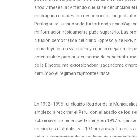
años y meses, advirtiendo que si se denunciaba el he
madrugada con destino desconocido; luego de dos 
Pentagonito, lugar donde fui torturado psicológica
mi formación rápidamente pude superarlo. Las prot
difusion democrática del diario Expreso y de RPP, hi
constituyó en un via crucis ya que no dejaron de 
amenazaban para autoculparme de senderista, me s
de la Dincote, me extorsionaban sacandome dinero
derrumbó el régimen fujimontesinista.
En 1992- 1995 fui elegido Regidor de la Municipali
empiezo a recorrer el Perú, con el asedio de los 
subversiva, no tenia que temer y, en 1997, organic
municipios distritales y a 194 provincias. La reali