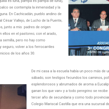
quilla es luna, pampa es pampa de luna),
palco se contempla la inmensidad y la
inguna. En Cachicadán, pueblo andino de
al César Vallejo, de Lucho de la Puente,
s, junto a mis padres de origen
 ellos en el pastoreo; con el arado,
na semilla, pero no hay como
seguro, volver a los ferrocarriles
inicios de los años 30.
De mi casa a la escuela había un poco más de u
sábado; son testigos fecundos los caminos, polv
esplendorosos y abrumados de aroma a Eucalipto
ganan los que van» y a todo peregrino se recibe c
tercer año de secundaria y como todo provincia
Colegio Mariscal Castilla que era una sucursal d