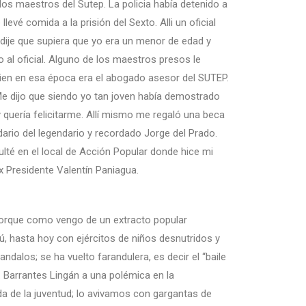
os maestros del Sutep. La policia había detenido a
evé comida a la prisión del Sexto. Alli un oficial
 dije que supiera que yo era un menor de edad y
 al oficial. Alguno de los maestros presos le
quien en esa época era el abogado asesor del SUTEP.
. Me dijo que siendo yo tan joven había demostrado
 quería felicitarme. Allí mismo me regaló una beca
idario del legendario y recordado Jorge del Prado.
lté en el local de Acción Popular donde hice mi
x Presidente Valentín Paniagua.
a porque como vengo de un extracto popular
ú, hasta hoy con ejércitos de niños desnutridos y
ndalos; se ha vuelto farandulera, es decir el “baile
 Barrantes Lingán a una polémica en la
a de la juventud; lo avivamos con gargantas de