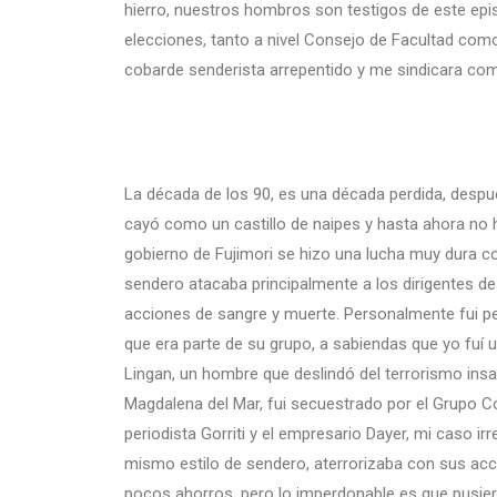
hierro, nuestros hombros son testigos de este epis
elecciones, tanto a nivel Consejo de Facultad como
cobarde senderista arrepentido y me sindicara como
La década de los 90, es una década perdida, despu
cayó como un castillo de naipes y hasta ahora no h
gobierno de Fujimori se hizo una lucha muy dura con
sendero atacaba principalmente a los dirigentes de
acciones de sangre y muerte. Personalmente fui pe
que era parte de su grupo, a sabiendas que yo fuí 
Lingan, un hombre que deslindó del terrorismo ins
Magdalena del Mar, fui secuestrado por el Grupo 
periodista Gorriti y el empresario Dayer, mi caso irr
mismo estilo de sendero, aterrorizaba con sus acc
pocos ahorros, pero lo imperdonable es que pusiero