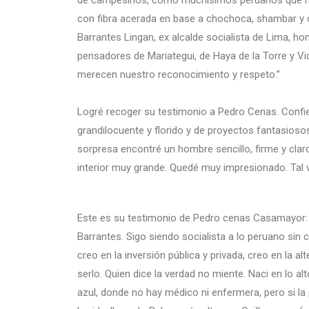
de campesinos, como muchisimos peruanos que no t
con fibra acerada en base a chochoca, shambar y c
Barrantes Lingan, ex alcalde socialista de Lima, h
pensadores de Mariategui, de Haya de la Torre y V
merecen nuestro reconocimiento y respeto.”
Logré recoger su testimonio a Pedro Cenas. Confies
grandilocuente y florido y de proyectos fantasioso
sorpresa encontré un hombre sencillo, firme y clar
interior muy grande. Quedé muy impresionado. Tal ve
Este es su testimonio de Pedro cenas Casamayor:
Barrantes. Sigo siendo socialista a lo peruano sin 
creo en la inversión pública y privada, creo en la a
serlo. Quien dice la verdad no miente. Naci en lo al
azul, donde no hay médico ni enfermera, pero si la p