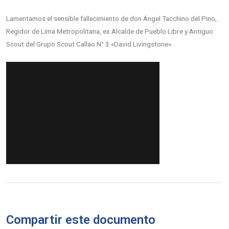
Lamentamos el sensible fallecimiento de don Ángel Tacchino del Pino,
Regidor de Lima Metropolitana, ex Alcalde de Pueblo Libre y Antiguo
Scout del Grupo Scout Callao N° 3 «David Livingstone».
Compartir este documento