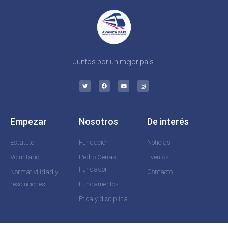
Juntos por un mejor país.
Empezar
Nosotros
De interés
Estatuto
Fundación
Noticias
Voluntario
Pedro Cenas -
Eventos
Fundador
Normativilidad y
Contacto
resoluciones
Fundamentos
Ética y disciplina